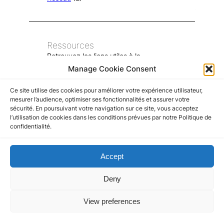
Ressources
Retrouvez les liens utiles à la
communauté juridique franco-italienne
Manage Cookie Consent
Liens utiles
Ce site utilise des cookies pour améliorer votre expérience utilisateur,
mesurer l’audience, optimiser ses fonctionnalités et assurer votre
sécurité. En poursuivant votre navigation sur ce site, vous acceptez
l’utilisation de cookies dans les conditions prévues par notre Politique de
confidentialité.
Recherche
S
Search
Accept
e
a
Deny
r
c
View preferences
h