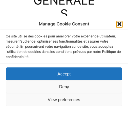
GENERALE
S
Manage Cookie Consent
Ce site utilise des cookies pour améliorer votre expérience utilisateur,
mesurer l’audience, optimiser ses fonctionnalités et assurer votre
sécurité. En poursuivant votre navigation sur ce site, vous acceptez
l’utilisation de cookies dans les conditions prévues par notre Politique de
Article 17 –
confidentialité.
Convocations,
Accept
ordre du jour,
composition,
Deny
procès-verbaux
View preferences
des Assemblées
Politique de confidentialité et
Politique de confidentialité et
Générales
cookies
cookies