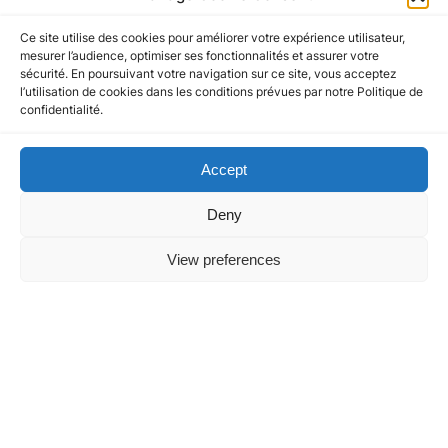
Liens utiles
Ce site utilise des cookies pour améliorer votre expérience utilisateur,
mesurer l’audience, optimiser ses fonctionnalités et assurer votre
sécurité. En poursuivant votre navigation sur ce site, vous acceptez
l’utilisation de cookies dans les conditions prévues par notre Politique de
confidentialité.
Recherche
S
Search
e
Accept
a
r
Deny
c
h
View preferences
Politique de confidentialité et
Politique de confidentialité et
cookies
cookies