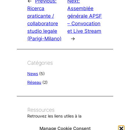
←
Previous:
Next:
Ricerca
Assemblée
praticante /
générale APSF
collaboratore
– Convocation
studio legale
et Live Stream
(Parigi-Milano)
→
Catégories
News
(5)
Réseau
(2)
Ressources
Retrouvez les liens utiles à la
communauté juridique franco-italienne
Manage Cookie Consent