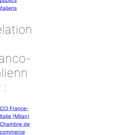
publics
italiens
lation
anco-
alienn
 :
CCI France-
Italie (Milan)
Chambre de
commerce