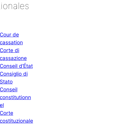
tionales
Cour de
cassation
Corte di
cassazione
Conseil d’État
Consiglio di
Stato
Conseil
constitutionn
el
Corte
costituzionale