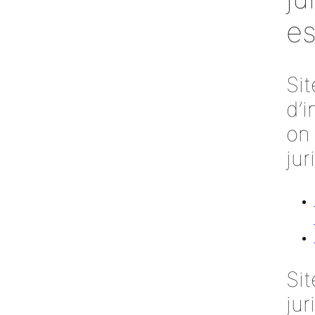
es
Sit
d’i
on
jur
Si
jur