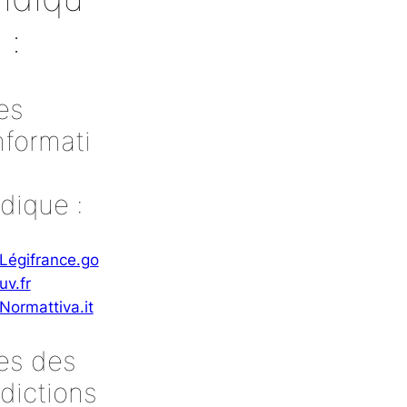
 :
es
nformati
idique :
Légifrance.go
uv.fr
Normattiva.it
tes des
idictions