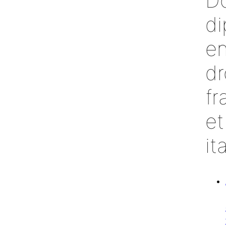
D
di
e
dr
fr
et
it