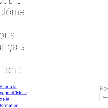
ouble
plôme
n
oits
ançais
alien :
Aller à la
Re
page officielle
S
de la
e
formation
a