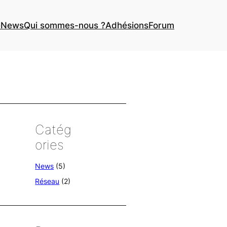
e
News
Qui sommes-nous ?
Adhésions
Forum
Catég
ories
News
(5)
Réseau
(2)