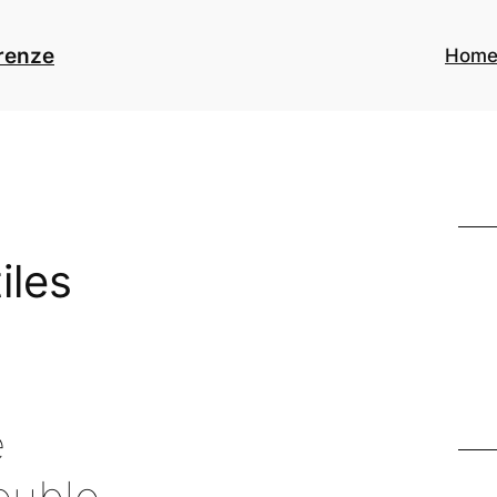
renze
Hom
iles
e