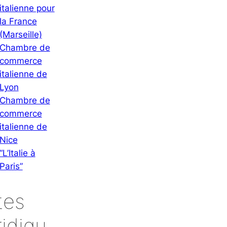
italienne pour
la France
(Marseille)
Chambre de
commerce
italienne de
Lyon
Chambre de
commerce
italienne de
Nice
“L’Italie à
Paris”
tes
ridiqu